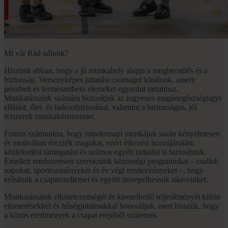
Mi vár Rád nálunk?
Hiszünk abban, hogy a jó munkahely alapja a megbecsülés és a
biztonság. Versenyképes juttatási csomagot kínálunk, amely
pénzbeli és természetbeni elemeket egyaránt tartalmaz.
Munkatársaink számára biztosítjuk az ingyenes magánegészségügyi
ellátást, élet- és balesetbiztosítást, valamint a biztonságos, jól
felszerelt munkakörnyezetet.
Fontos számunkra, hogy mindennapi munkájuk során kényelmesen
és motiváltan érezzék magukat, ezért étkezési hozzájárulást,
közlekedési támogatást és számos egyéb juttatást is biztosítunk.
Emellett rendszeresen szervezünk közösségi programokat – családi
napokat, sporteseményeket és év végi rendezvényeket –, hogy
erősítsük a csapatszellemet és együtt ünnepelhessük sikereinket.
Munkatársaink elkötelezettségét és kiemelkedő teljesítményét külön
elismerésekkel és hűségjutalmakkal honoráljuk, mert hisszük, hogy
a közös eredmények a csapat erejéből születnek.