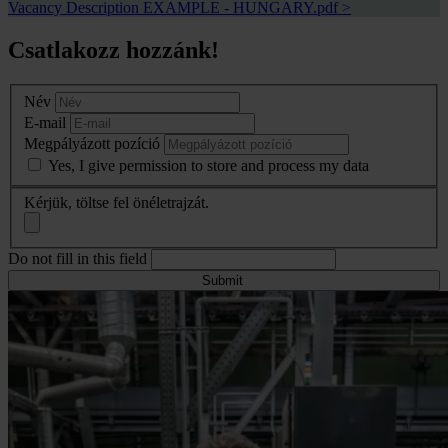
Vacancy Description EXAMPLE - HUNGARY.pdf
>
Csatlakozz hozzánk!
Név
E-mail
Megpályázott pozíció
Yes, I give permission to store and process my data
Kérjük, töltse fel önéletrajzát.
Do not fill in this field