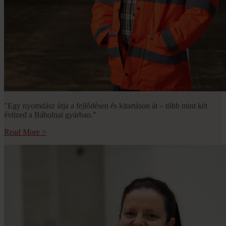
"Egy nyomdász útja a fejlődésen és kitartáson át – több mint két
évtized a Bábolnai gyárban."
Read More
>